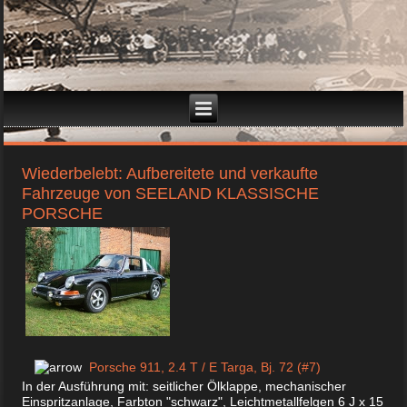
Wiederbelebt: Aufbereitete und verkaufte
Fahrzeuge von SEELAND KLASSISCHE
PORSCHE
Porsche 911, 2.4 T / E Targa, Bj. 72 (#7)
In der Ausführung mit: seitlicher Ölklappe, mechanischer
Einspritzanlage, Farbton "schwarz", Leichtmetallfelgen 6 J x 15