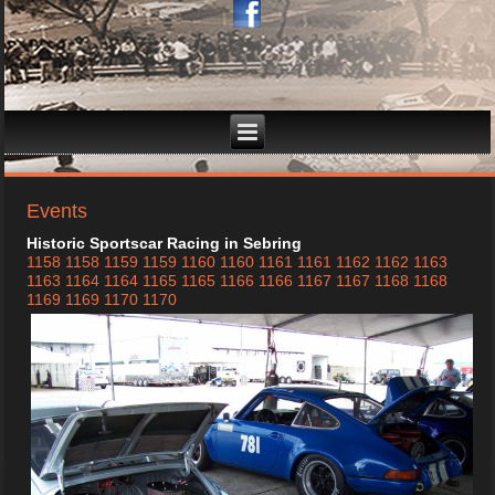
Events
Historic Sportscar Racing in Sebring
1158
1158
1159
1159
1160
1160
1161
1161
1162
1162
1163
1163
1164
1164
1165
1165
1166
1166
1167
1167
1168
1168
1169
1169
1170
1170