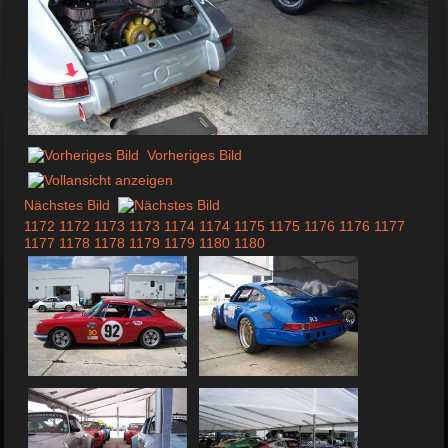
Vorheriges Bild
Nächstes Bild
1172
1172
1173
1173
1174
1174
1175
1175
1176
1176
1177
1177
1178
1178
1179
1179
1180
1180