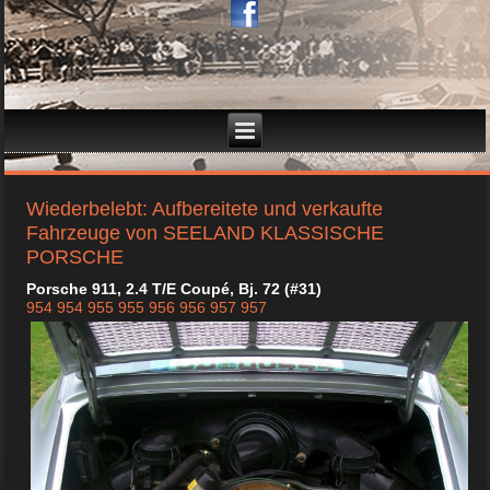
Wiederbelebt: Aufbereitete und verkaufte
Fahrzeuge von SEELAND KLASSISCHE
PORSCHE
Porsche 911, 2.4 T/E Coupé, Bj. 72 (#31)
954
954
955
955
956
956
957
957