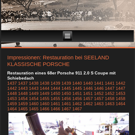
Impressionen: Restauration bei SEELAND
KLASSISCHE PORSCHE
Restauration eines 68er Porsche 911 2.0 S Coupe mit
Schiebedach
1437
1437
1438
1438
1439
1439
1440
1440
1441
1441
1442
1442
1443
1443
1444
1444
1445
1445
1446
1446
1447
1447
1448
1448
1449
1449
1450
1450
1451
1451
1452
1452
1453
1453
1454
1454
1455
1455
1456
1456
1457
1457
1458
1458
1459
1459
1460
1460
1461
1461
1462
1462
1463
1463
1464
1464
1465
1465
1466
1466
1467
1467